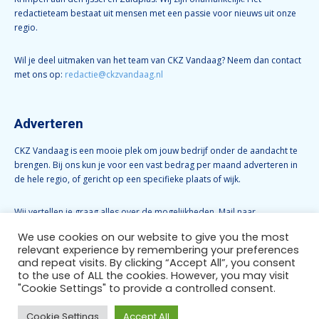
redactieteam bestaat uit mensen met een passie voor nieuws uit onze
regio.
Wil je deel uitmaken van het team van CKZ Vandaag? Neem dan contact
met ons op:
redactie@ckzvandaag.nl
Adverteren
CKZ Vandaag is een mooie plek om jouw bedrijf onder de aandacht te
brengen. Bij ons kun je voor een vast bedrag per maand adverteren in
de hele regio, of gericht op een specifieke plaats of wijk.
Wij vertellen je graag alles over de mogelijkheden. Mail naar
info@ckzvandaag.nl
We use cookies on our website to give you the most
relevant experience by remembering your preferences
and repeat visits. By clicking “Accept All”, you consent
Volg CKZ Vandaag
to the use of ALL the cookies. However, you may visit
"Cookie Settings" to provide a controlled consent.
Cookie Settings
Accept All