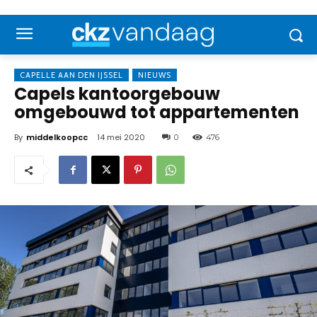
CAPELLE AAN DEN IJSSEL
NIEUWS
Capels kantoorgebouw
omgebouwd tot appartementen
By
middelkoopcc
14 mei 2020
0
476