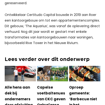
gereserveerd.
Ontwikkelaar Certitudo Capital bouwde in 2019 aan Roer
een kantoorgebouw om tot een appartementencomplex.
Dit gebouw, ‘The Aquarius’, was vanaf de oplevering direct
verhuurd. Nog dit jaar wordt er gestart met enkele
transformaties van kantoorgebouwen naar woningen,
bijvoorbeeld Rive Tower in het Nieuwe Rivium.
Lees verder over dit onderwerp
Alle hens aan
Capelse
Oproep
dek bij
voetbaltenues
gemeente:
ondernemers
van CKC geven
‘Barbecue niet
door afsluiting
Oekraïense
in het