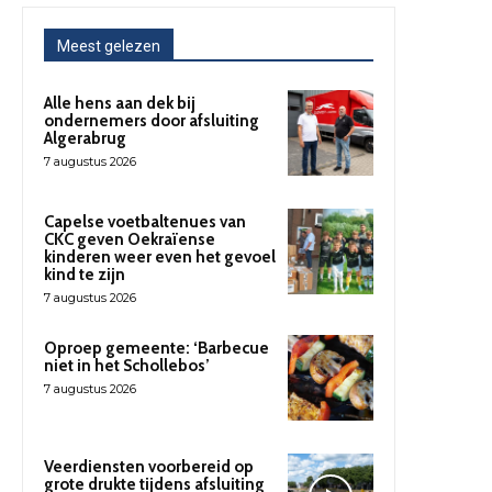
Meest gelezen
Alle hens aan dek bij
ondernemers door afsluiting
Algerabrug
7 augustus 2026
Capelse voetbaltenues van
CKC geven Oekraïense
kinderen weer even het gevoel
kind te zijn
7 augustus 2026
Oproep gemeente: ‘Barbecue
niet in het Schollebos’
7 augustus 2026
Veerdiensten voorbereid op
grote drukte tijdens afsluiting