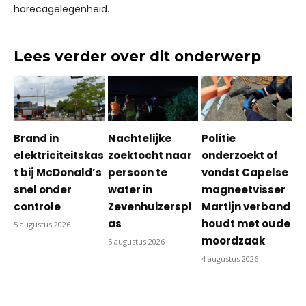
horecagelegenheid.
Lees verder over dit onderwerp
Brand in
Nachtelijke
Politie
elektriciteitskas
zoektocht naar
onderzoekt of
t bij McDonald’s
persoon te
vondst Capelse
snel onder
water in
magneetvisser
controle
Zevenhuizerspl
Martijn verband
as
houdt met oude
5 augustus 2026
moordzaak
5 augustus 2026
4 augustus 2026