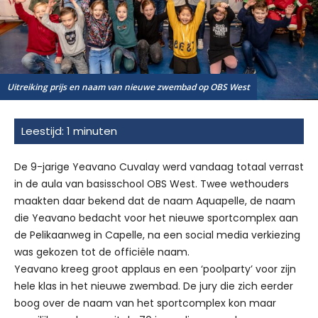
Uitreiking prijs en naam van nieuwe zwembad op OBS West
De 9-jarige Yeavano Cuvalay werd vandaag totaal verrast
in de aula van basisschool OBS West. Twee wethouders
maakten daar bekend dat de naam Aquapelle, de naam
die Yeavano bedacht voor het nieuwe sportcomplex aan
de Pelikaanweg in Capelle, na een social media verkiezing
was gekozen tot de officiële naam.
Yeavano kreeg groot applaus en een ‘poolparty’ voor zijn
hele klas in het nieuwe zwembad. De jury die zich eerder
boog over de naam van het sportcomplex kon maar