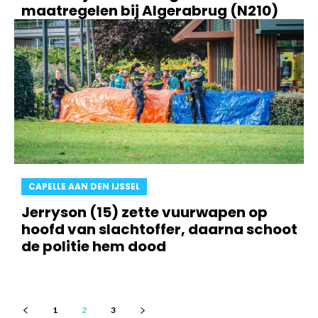
maatregelen bij Algerabrug (N210)
CAPELLE AAN DEN IJSSEL
Jerryson (15) zette vuurwapen op
hoofd van slachtoffer, daarna schoot
de politie hem dood
1
2
3