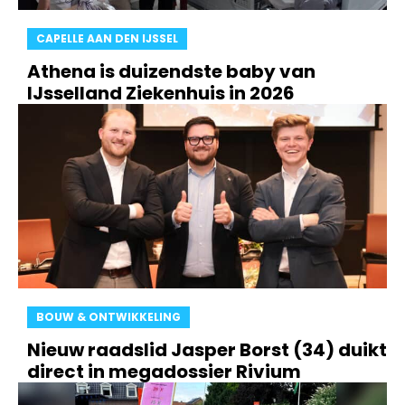
CAPELLE AAN DEN IJSSEL
Athena is duizendste baby van
IJsselland Ziekenhuis in 2026
BOUW & ONTWIKKELING
Nieuw raadslid Jasper Borst (34) duikt
direct in megadossier Rivium